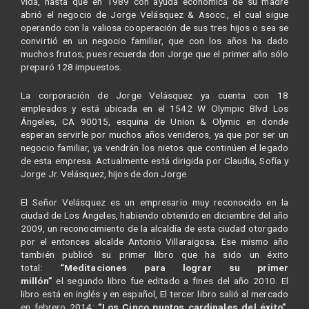
vida, hasta que en 1989 con ayuda económica de su madre
abrió el negocio de Jorge Velásquez & Asocc., el cual sigue
operando con la valiosa cooperación de sus tres hijos o sea se
convirtió en un negocio familiar, que con los años ha dado
muchos frutos; pues recuerda don Jorge que el primer año sólo
preparó 128 impuestos.
La corporación de Jorge Velásquez ya cuenta con 18
empleados y está ubicada en el 1542 W Olympic Blvd Los
Ángeles, CA 90015, esquina de Union & Olymic en donde
esperan servirle por muchos años venideros, ya que por ser un
negocio familiar, ya vendrán los nietos que continúen el legado
de esta empresa. Actualmente está dirigida por Claudia, Sofía y
Jorge Jr. Velásquez, hijos de don Jorge.
El Señor Velásquez es un empresario muy reconocido en la
ciudad de Los Ángeles, habiendo obtenido en diciembre del año
2009, un reconocimiento de la alcaldía de esta ciudad otorgado
por el entonces alcalde Antonio Villaraigosa. Ese mismo año
también publicó su primer libro que ha sido un éxito
total:
“Meditaciones para lograr su primer
millón”
el segundo libro fue editado a fines del año 2010. El
libro está en inglés y en español, El tercer libro salió al mercado
en febrero 2014:
“Los Cinco puntos cardinales del éxito”
,