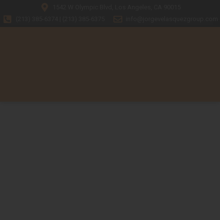
1542 W Olympic Blvd, Los Angeles, CA 90015
(213) 385-6374 | (213) 385-6375
info@jorgevelasquezgroup.com